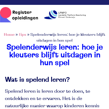
Home
»
Tips
»
Spelenderwijs leren: hoe je kleuters blijft
uitdagen in hun spel
Spelenderwijs leren: hoe je
kleuters blijft uitdagen in
hun spel
Wat is spelend leren?
Spelend leren is leren door te doen, te
ontdekken en te ervaren. Het is de
natuurlijke manier waarop kinderen kennis