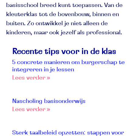
basisschool breed kunt toepassen. Van de
kleuterklas tot de bovenbouw, binnen én
buiten. Zo ontwikkel je niet alleen de
kinderen, maar ook jezelf als professional.
Recente tips voor in de klas
5 concrete manieren om burgerschap te
integreren in je lessen
Lees verder »
Nascholing basisonderwijs
Lees verder »
Sterk taalbeleid opzetten: stappen voor