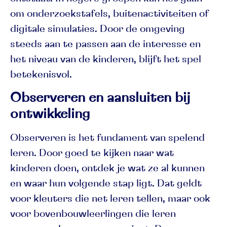
om onderzoekstafels, buitenactiviteiten of
digitale simulaties. Door de omgeving
steeds aan te passen aan de interesse en
het niveau van de kinderen, blijft het spel
betekenisvol.
Observeren en aansluiten bij
ontwikkeling
Observeren is het fundament van spelend
leren. Door goed te kijken naar wat
kinderen doen, ontdek je wat ze al kunnen
en waar hun volgende stap ligt. Dat geldt
voor kleuters die net leren tellen, maar ook
voor bovenbouwleerlingen die leren