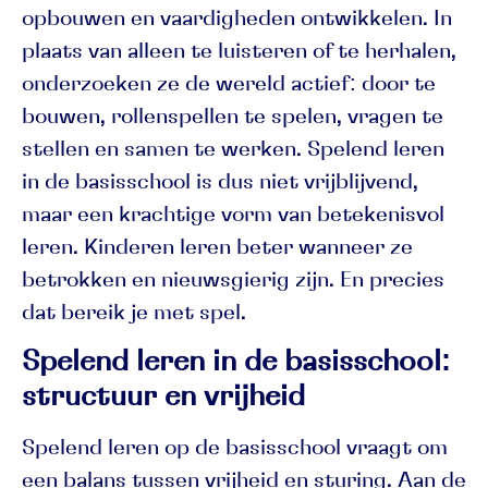
opbouwen en vaardigheden ontwikkelen. In
plaats van alleen te luisteren of te herhalen,
onderzoeken ze de wereld actief: door te
bouwen, rollenspellen te spelen, vragen te
stellen en samen te werken. Spelend leren
in de basisschool is dus niet vrijblijvend,
maar een krachtige vorm van betekenisvol
leren. Kinderen leren beter wanneer ze
betrokken en nieuwsgierig zijn. En precies
dat bereik je met spel.
Spelend leren in de basisschool:
structuur en vrijheid
Spelend leren op de basisschool vraagt om
een balans tussen vrijheid en sturing. Aan de