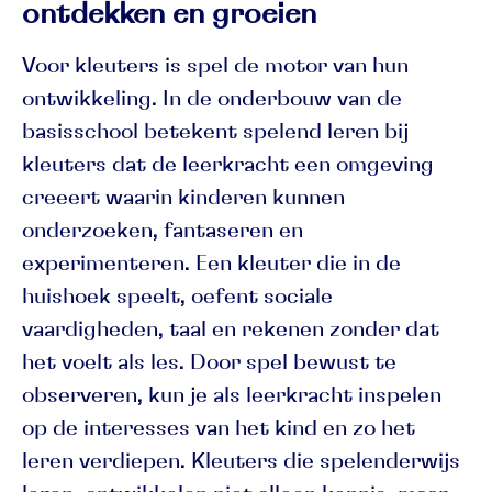
ontdekken en groeien
Voor kleuters is spel de motor van hun
ontwikkeling. In de onderbouw van de
basisschool betekent spelend leren bij
kleuters dat de leerkracht een omgeving
creëert waarin kinderen kunnen
onderzoeken, fantaseren en
experimenteren. Een kleuter die in de
huishoek speelt, oefent sociale
vaardigheden, taal en rekenen zonder dat
het voelt als les. Door spel bewust te
observeren, kun je als leerkracht inspelen
op de interesses van het kind en zo het
leren verdiepen. Kleuters die spelenderwijs