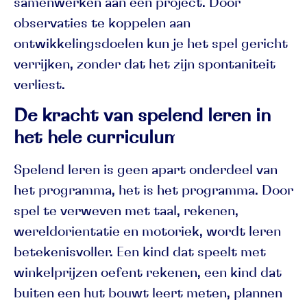
samenwerken aan een project. Door
observaties te koppelen aan
ontwikkelingsdoelen kun je het spel gericht
verrijken, zonder dat het zijn spontaniteit
verliest.
De kracht van spelend leren in
het hele curriculum
Spelend leren is geen apart onderdeel van
het programma, het ís het programma. Door
spel te verweven met taal, rekenen,
wereldoriëntatie en motoriek, wordt leren
betekenisvoller. Een kind dat speelt met
winkelprijzen oefent rekenen, een kind dat
buiten een hut bouwt leert meten, plannen